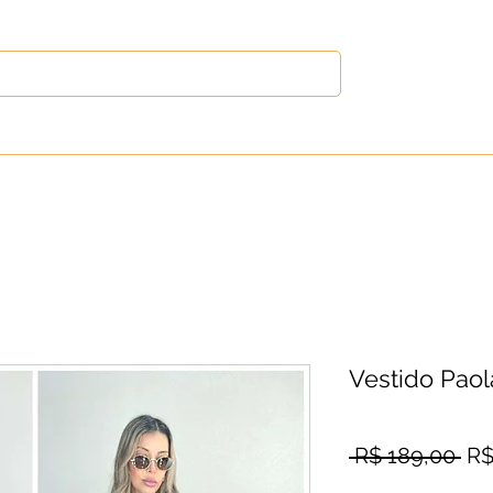
s
Vestidos
Blusas
Calças
Out
Vestido Paol
Pr
 R$ 189,00 
R$