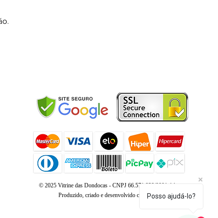
ão.
© 2025 Vitrine das Dondocas - CNPJ 66.571.939/0001-14 -
Produzido, criado e desenvolvido com
NPC
Posso ajudá-lo?
1