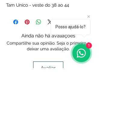
Tam Unico - veste do 38 ao 44
Posso ajudá-lo?
Ainda não há avaliações
Compartilhe sua opinião. Seja o primeiro a
1
deixar uma avaliação.
Avaliar
Endereço e Contato
Av Raimundo Pereira de Magalhães, 817
(11) 93941-9237
vitrinedasdondocas@hotmail.com
Vitrine das Dondocas