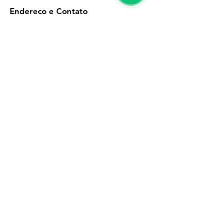
Endereço e Contato
Av Raimundo Pereira de Magalhães, 817
(11) 93941-9237
vitrinedasdondocas@hotmail.com
Vitrine das Dondocas
Vitrine das Dondocas
Links Rápidos
Políticas da Troca
Políticas de Privacidade