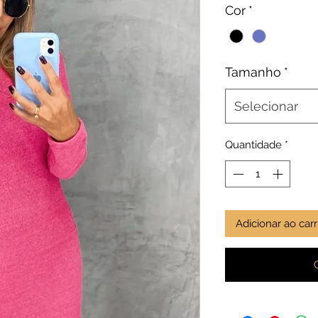
Cor
*
Tamanho
*
Selecionar
Quantidade
*
Adicionar ao car