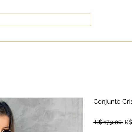
s
Vestidos
Blusas
Calças
Out
Conjunto Cri
Pre
 R$ 179,00 
R$