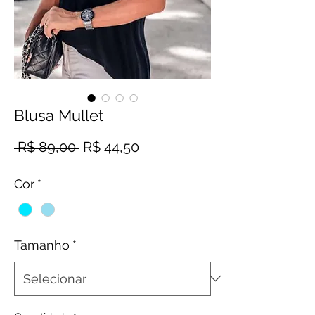
Blusa Mullet
Preço normal
Preço promocional
 R$ 89,00 
R$ 44,50
Cor
*
Tamanho
*