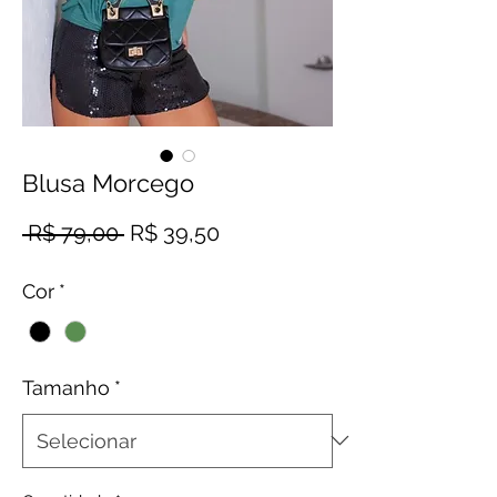
Blusa Morcego
Preço normal
Preço promocional
 R$ 79,00 
R$ 39,50
Cor
*
Tamanho
*