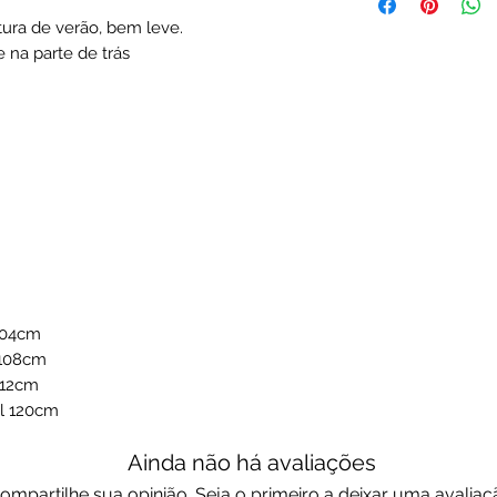
ra de verão, bem leve.
 e na parte de trás
104cm
 108cm
112cm
il 120cm
Ainda não há avaliações
ompartilhe sua opinião. Seja o primeiro a deixar uma avaliaç