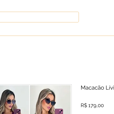
s
Vestidos
Blusas
Calças
Out
Macacão Lív
Pre
R$ 179,00