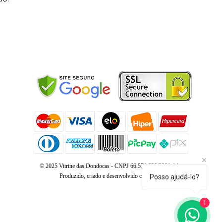
© 2025 Vitrine das Dondocas - CNPJ 66.571.939/0001-14 -
Produzido, criado e desenvolvido com
NPC
Posso ajudá-lo?
1